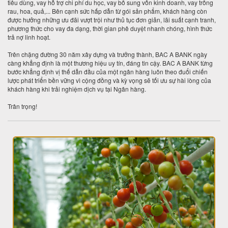
tiêu dùng, vay hỗ trợ chi phí du học, vay bổ sung vốn kinh doanh, vay trồng
rau, hoa, quả,... Bên cạnh sức hấp dẫn từ gói sản phẩm, khách hàng còn
được hưởng những ưu đãi vượt trội như thủ tục đơn giản, lãi suất cạnh tranh,
phương thức cho vay đa dạng, thời gian phê duyệt nhanh chóng, hình thức
trả nợ linh hoạt.
Trên chặng đường 30 năm xây dựng và trưởng thành, BAC A BANK ngày
càng khẳng định là một thương hiệu uy tín, đáng tin cậy. BAC A BANK từng
bước khẳng định vị thế dẫn đầu của một ngân hàng luôn theo đuổi chiến
lược phát triển bền vững vì cộng đồng và kỳ vọng sẽ tối ưu sự hài lòng của
khách hàng khi trải nghiệm dịch vụ tại Ngân hàng.
Trân trọng!