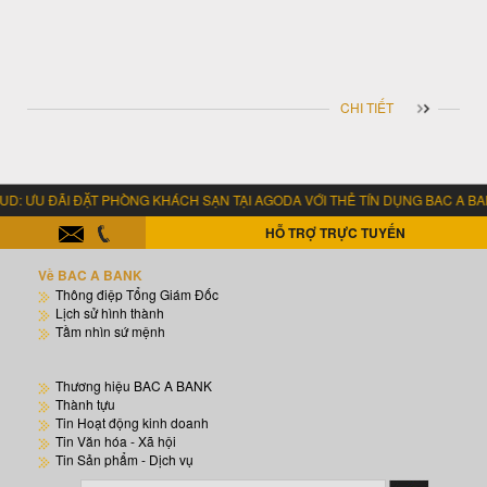
CHI TIẾT
G KHÁCH SẠN TẠI AGODA VỚI THẺ TÍN DỤNG BAC A BANK MASTERCARD
HỖ TRỢ TRỰC TUYẾN
Về BAC A BANK
Thông điệp Tổng Giám Đốc
Lịch sử hình thành
Tầm nhìn sứ mệnh
Thương hiệu BAC A BANK
Thành tựu
Tin Hoạt động kinh doanh
Tin Văn hóa - Xã hội
Tin Sản phẩm - Dịch vụ