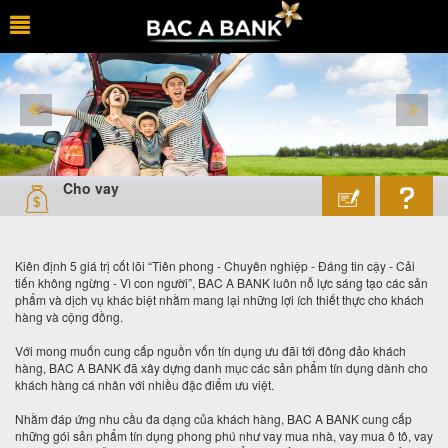
Cho vay
Kiên định 5 giá trị cốt lõi “Tiên phong - Chuyên nghiệp - Đáng tin cậy - Cải
tiến không ngừng - Vì con người”, BAC A BANK luôn nỗ lực sáng tạo các sản
phẩm và dịch vụ khác biệt nhằm mang lại những lợi ích thiết thực cho khách
hàng và cộng đồng.
Với mong muốn cung cấp nguồn vốn tín dụng ưu đãi tới đông đảo khách
hàng, BAC A BANK đã xây dựng danh mục các sản phẩm tín dụng dành cho
khách hàng cá nhân với nhiều đặc điểm ưu việt.
Nhằm đáp ứng nhu cầu đa dạng của khách hàng, BAC A BANK cung cấp
những gói sản phẩm tín dụng phong phú như vay mua nhà, vay mua ô tô, vay