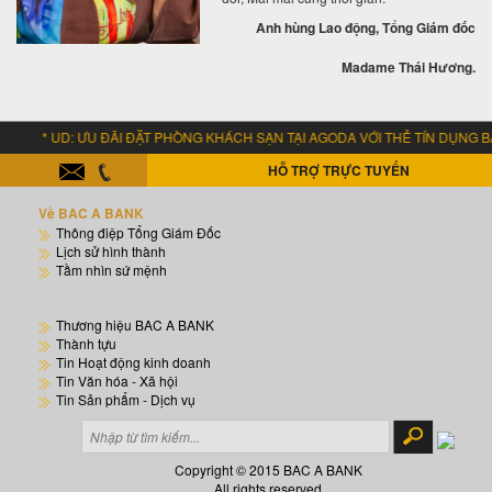
Anh hùng Lao động, Tổng Giám đốc
Madame Thái Hương.
UD: ƯU ĐÃI ĐẶT PHÒNG KHÁCH SẠN TẠI AGODA VỚI THẺ TÍN DỤNG BA
HỖ TRỢ TRỰC TUYẾN
Về BAC A BANK
Thông điệp Tổng Giám Đốc
Lịch sử hình thành
Tầm nhìn sứ mệnh
Thương hiệu BAC A BANK
Thành tựu
Tin Hoạt động kinh doanh
Tin Văn hóa - Xã hội
Tin Sản phẩm - Dịch vụ
Copyright © 2015 BAC A BANK
All rights reserved