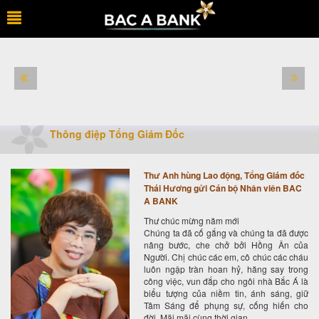
Thông điệp Tổng Giám Đốc
Thư Anh hùng Lao động, Tổng Giám đốc
Thái Hương gửi Cán bộ Nhân viên BAC
A BANK
Thư chúc mừng năm mới
Chúng ta đã cố gắng và chúng ta đã được
nâng bước, che chở bởi Hồng Ân của
Người. Chị chúc các em, cô chúc các cháu
luôn ngập tràn hoan hỷ, hăng say trong
công việc, vun đắp cho ngôi nhà Bắc Á là
biểu tượng của niềm tin, ánh sáng, giữ
Tâm Sáng để phụng sự, cống hiến cho
đời, Mãi mãi cùng thời gian.